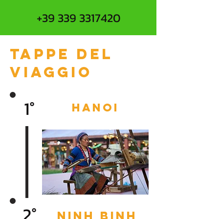
+39 339 3317420
Tappe del
viaggio
1°
HANOI
2°
NINH BINH