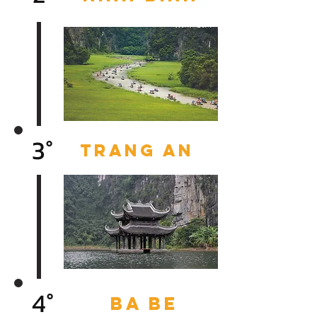
3°
TRANG AN
4°
BA BE