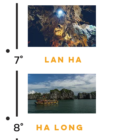
7°
LAN HA
8°
Ha long