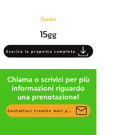
Durata
15
gg
Scarica la proposta completa
Chiama o scrivici per più
informazioni riguardo
una prenotazione!
Contattaci tramite mail per più info