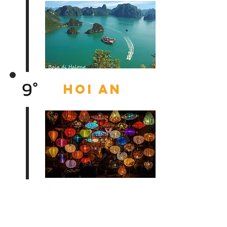
9°
HOI AN
10°
MY SON