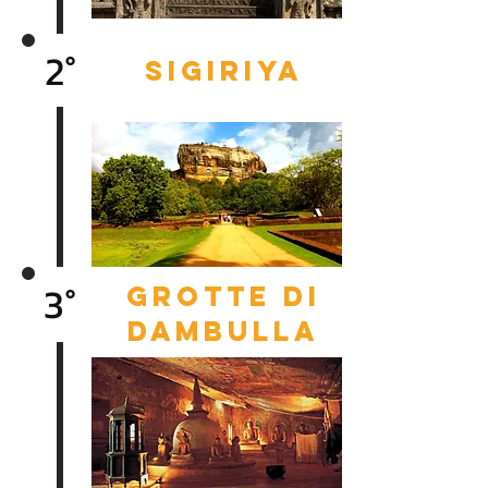
2°
sigiriya
3°
grotte di
dambulla