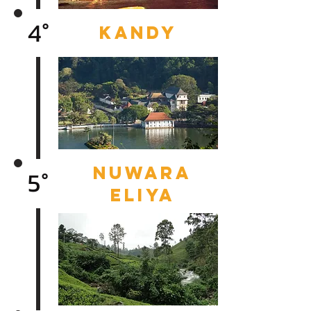
4°
kandy
nuwara
5°
eliya