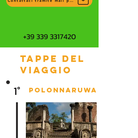
Contattaci tramite mail per più info
+39 339 3317420
Tappe del
viaggio
1°
polonnaruwa