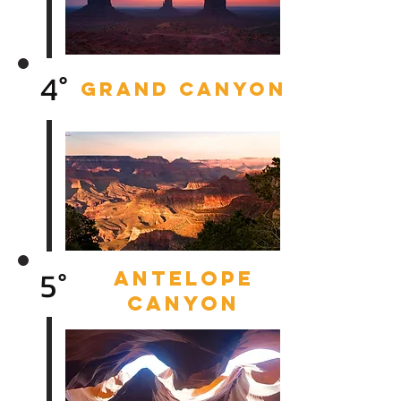
4°
grand canyon
5°
antelope
canyon