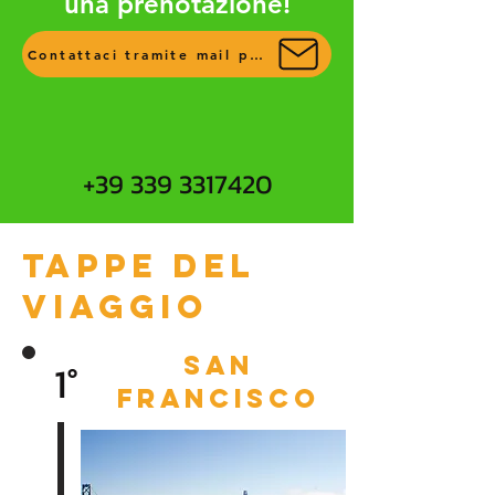
una prenotazione!
Contattaci tramite mail per più info
+39 339 3317420
Tappe del
viaggio
san
1°
francisco