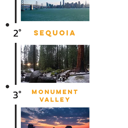
2°
SEQUOIA
3°
MONUMENT
vALLEY