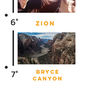
6°
zion
7°
bryce
canyon