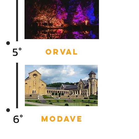
5°
orval
6°
modave