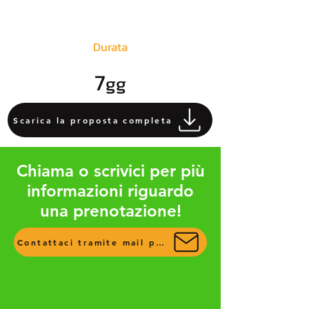
Durata
7
gg
Scarica la proposta completa
Chiama o scrivici per più
informazioni riguardo
una prenotazione!
Contattaci tramite mail per più info