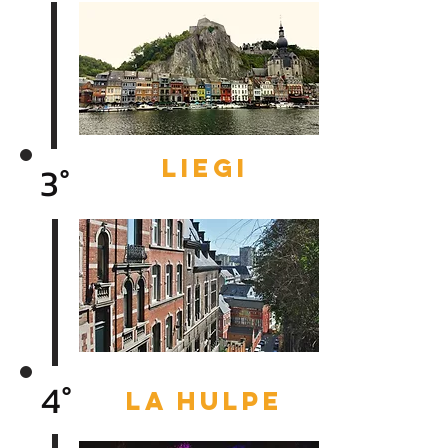
liegi
3°
4°
la hulpe