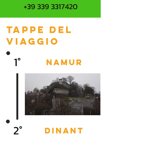
+39 339 3317420
Tappe del
viaggio
1°
namur
2°
dinant