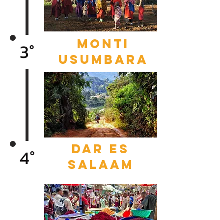
MoNTI
3°
USUMBARA
DAR ES
4°
SALAAM