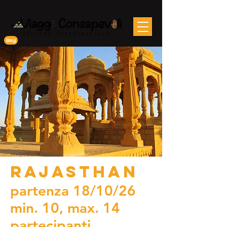
Blog
Rajasthan
partenza 18/10/26
min. 10, max. 14
partecipanti