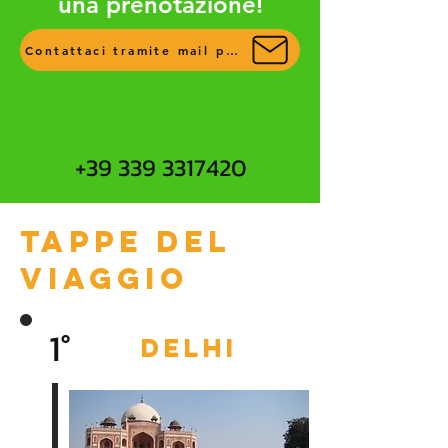
una prenotazione!
Contattaci tramite mail per più info
+39 339 3317420
Tappe del
viaggio
1°
DElhi