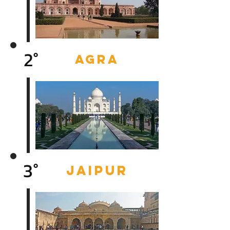
2°
AGRA
3°
JAIPUR