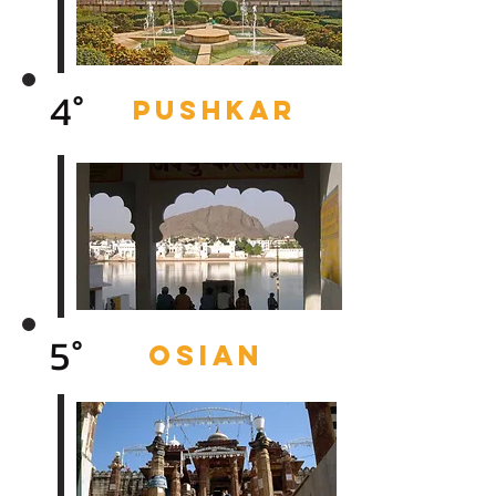
4°
PUSHKAR
5°
OSIAN