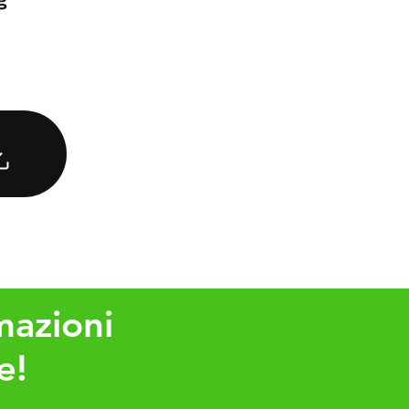
mazioni
e!