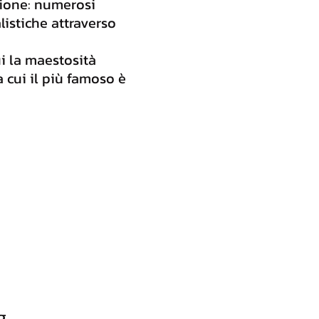
zione: numerosi
listiche attraverso
ui la maestosità
a cui il più famoso è
g