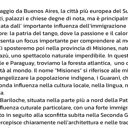
iaggio da Buenos Aires,
la città più europea del S
 palazzi e chiese degne di nota, ma è principalm
zata dall’ importante influenza dell’immigrazione 
tore: la patria del tango, dove la passione e il calo
senta un focus importante per comprendere al meg
i sposteremo poi nella provincia di Misiones, n
uazù, uno spettacolo naturale imperdibile. In quest
sile e Paraguay, troviamo la foresta atlantica, uno
à al mondo. Il nome "Misiones" si riferisce alle mis
vangelizzare la popolazione indigena, i Guaranì, c
a influenza nella cultura locale, nella lingua, ne
a.
ariloche, situata nella parte più a nord della Pa
luenza cuturale particolare, con una forte immigr
o in seguito alla sconfitta subita nella Seconda 
ercepisce chiaramente nell’architettura e nelle tra