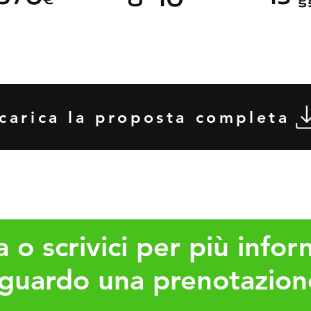
carica la proposta completa
 o scrivici per più infor
iguardo una prenotazion