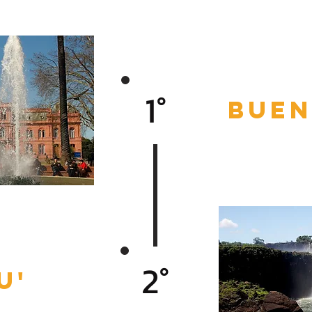
1°
BUEN
2°
U'