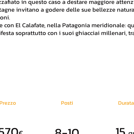
zafiato in questo caso a destare maggiore atten
tagne invitano a godere delle sue bellezze natura
oni.
de con El Calafate, nella Patagonia meridionale: q
esta soprattutto con i suoi ghiacciai millenari, tr
Prezzo
Posti
Durata
570
15
8-10
€
g