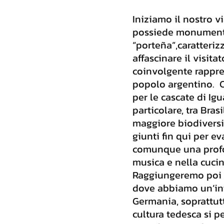
Iniziamo il nostro v
possiede monumenti,
“porteña”,caratteriz
affascinare il visita
coinvolgente rappre
popolo argentino. C
per le cascate di Ig
particolare, tra Bra
maggiore biodiversit
giunti fin qui per e
comunque una profond
musica e nella cucin
Raggiungeremo poi B
dove abbiamo un’inf
Germania, soprattutt
cultura tedesca si p