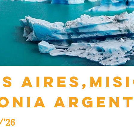
S AIRES,MIS
ONIA ARGEN
/'26