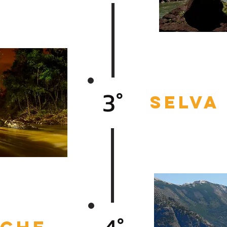
3°
SElva