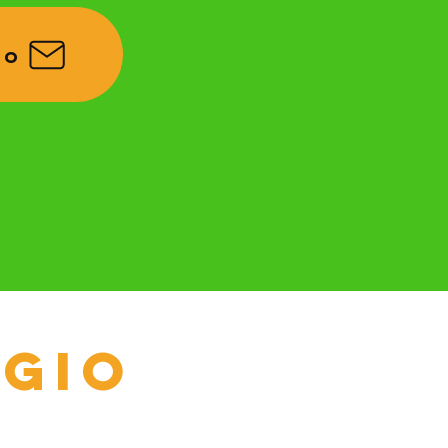
fo
ggio