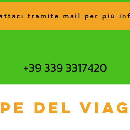
attaci tramite mail per più in
+39 339 3317420
pe del via