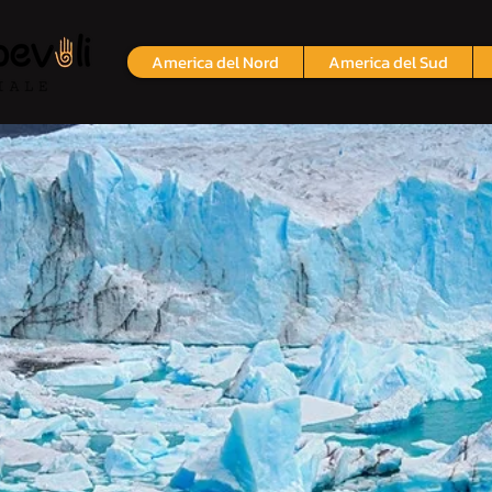
America del Nord
America del Sud