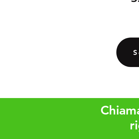
S
Chiama
r