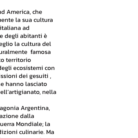
ud America, che
ente la sua cultura
italiana ad
re degli abitanti è
lio la cultura del
aturalmente famosa
o territorio
 degli ecosistemi con
sioni dei gesuiti ,
he hanno lasciato
ll’artigianato, nella
tagonia Argentina,
azione dalla
Guerra Mondiale; la
dizioni culinarie. Ma